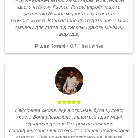
Я дуже вражений робочими характеристиками
цього нейлону Fuchen. Готові вироби мають
ідеальний баланс міцності, гнучкості та
термостійкості. Вони плавно проходять через мою
машину для лиття під тиском і дають мінімум
відходів.
Рішав Котарі
/
GRIT Industries
Нейлонова смола, яку я отримав, була чудової
якості. Вона рівномірно плавиться і дає міцні,
однорідні деталі. Я отримую відмінне
співвідношення ціни та якості з вашою нейлоновою
смолою. Ціна конкурентоспроможна, а якість