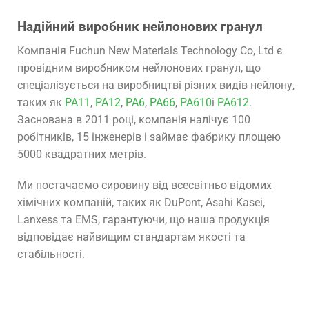
Надійний виробник нейлонових гранул
Компанія Fuchun New Materials Technology Co, Ltd є
провідним виробником нейлонових гранул, що
спеціалізується на виробництві різних видів нейлону,
таких як
PA11
,
PA12
,
PA6
,
PA66
,
PA610
і
PA612
.
Заснована в 2011 році, компанія налічує 100
робітників, 15 інженерів і займає фабрику площею
5000 квадратних метрів.
Ми постачаємо сировину від всесвітньо відомих
хімічних компаній, таких як DuPont, Asahi Kasei,
Lanxess та EMS, гарантуючи, що наша продукція
відповідає найвищим стандартам якості та
стабільності.