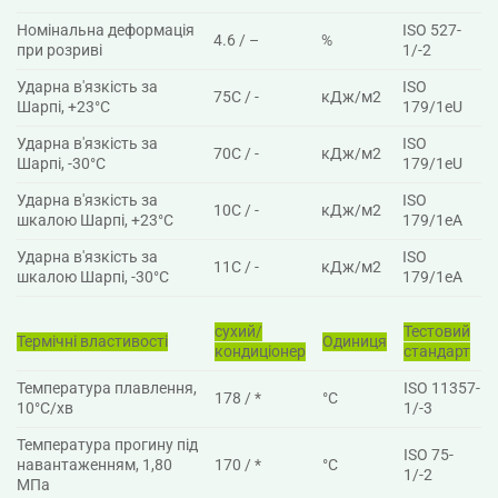
Номінальна деформація
ISO 527-
4.6 / –
%
при розриві
1/-2
Ударна в'язкість за
ISO
75C / -
кДж/м2
Шарпі, +23°C
179/1eU
Ударна в'язкість за
ISO
70C / -
кДж/м2
Шарпі, -30°C
179/1eU
Ударна в'язкість за
ISO
10C / -
кДж/м2
шкалою Шарпі, +23°C
179/1eA
Ударна в'язкість за
ISO
11C / -
кДж/м2
шкалою Шарпі, -30°C
179/1eA
сухий/
Тестовий
Термічні властивості
Одиниця
кондиціонер
стандарт
Температура плавлення,
ISO 11357-
178 / *
°C
10°C/хв
1/-3
Температура прогину під
ISO 75-
навантаженням, 1,80
170 / *
°C
1/-2
МПа