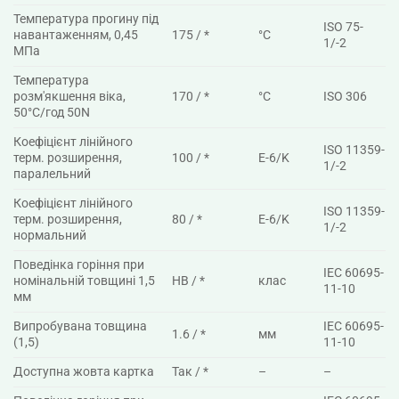
Температура прогину під
ISO 75-
навантаженням, 0,45
175 / *
°C
1/-2
МПа
Температура
розм'якшення віка,
170 / *
°C
ISO 306
50°C/год 50N
Коефіцієнт лінійного
ISO 11359-
терм. розширення,
100 / *
E-6/K
1/-2
паралельний
Коефіцієнт лінійного
ISO 11359-
терм. розширення,
80 / *
E-6/K
1/-2
нормальний
Поведінка горіння при
IEC 60695-
номінальній товщині 1,5
HB / *
клас
11-10
мм
Випробувана товщина
IEC 60695-
1.6 / *
мм
(1,5)
11-10
Доступна жовта картка
Так / *
–
–