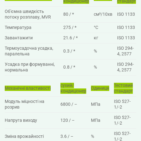
кондиціонер
стандарт
Об'ємна швидкість
80 / *
см³/10хв
ISO 1133
потоку розплаву, MVR
Температура
275 / *
°C
ISO 1133
Завантажити
21.6 / *
кг
ISO 1133
Термоусадочна усадка,
ISO 294-
0.3 / *
%
паралельна
4, 2577
Усадка при формуванні,
ISO 294-
0.8 / *
%
нормальна
4, 2577
сухий/
Тестовий
Механічні властивості
Одиниця
кондиціонер
стандарт
Модуль міцності на
ISO 527-
6800 / –
МПа
розрив
1/-2
ISO 527-
Напруга виходу
120 / –
МПа
1/-2
ISO 527-
Зміна врожайності
3.6 / –
%
1/-2