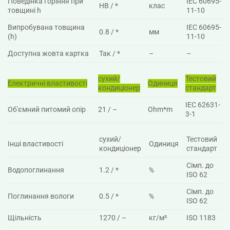
Поведінка горіння при
IEC 60695-
HB / *
клас
товщині h
11-10
Випробувана товщина
IEC 60695-
0.8 / *
мм
(h)
11-10
Доступна жовта картка
Так / *
–
–
сухий/
Тестовий
Електричні властивості
Одиниця
кондиціонер
стандарт
IEC 62631-
Об'ємний питомий опір
21 / –
Ohm*m
3-1
сухий/
Тестовий
Інші властивості
Одиниця
кондиціонер
стандарт
Сімп. до
Водопоглинання
1.2 / *
%
ISO 62
Сімп. до
Поглинання вологи
0.5 / *
%
ISO 62
Щільність
1270 / –
кг/м³
ISO 1183