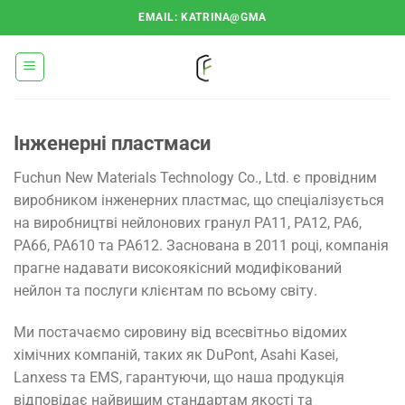
Перейти
EMAIL: KATRINA@GMA
до
змісту
Інженерні пластмаси
Fuchun New Materials Technology Co., Ltd. є провідним
виробником інженерних пластмас, що спеціалізується
на виробництві нейлонових гранул PA11, PA12, PA6,
PA66, PA610 та PA612. Заснована в 2011 році, компанія
прагне надавати високоякісний модифікований
нейлон та послуги клієнтам по всьому світу.
Ми постачаємо сировину від всесвітньо відомих
хімічних компаній, таких як DuPont, Asahi Kasei,
Lanxess та EMS, гарантуючи, що наша продукція
відповідає найвищим стандартам якості та