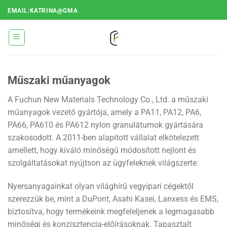
Ugrás
EMAIL:KATRINA@GMA
a
tartalomra
Műszaki műanyagok
A Fuchun New Materials Technology Co., Ltd. a műszaki
műanyagok vezető gyártója, amely a PA11, PA12, PA6,
PA66, PA610 és PA612 nylon granulátumok gyártására
szakosodott. A 2011-ben alapított vállalat elkötelezett
amellett, hogy kiváló minőségű módosított nejlont és
szolgáltatásokat nyújtson az ügyfeleknek világszerte.
Nyersanyagainkat olyan világhírű vegyipari cégektől
szerezzük be, mint a DuPont, Asahi Kasei, Lanxess és EMS,
biztosítva, hogy termékeink megfeleljenek a legmagasabb
minőségi és konzisztencia-előírásoknak. Tapasztalt