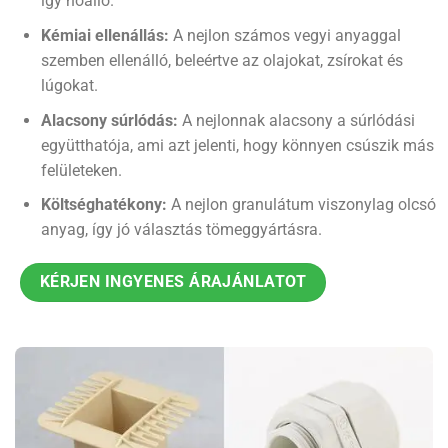
így hőálló.
Kémiai ellenállás:
A nejlon számos vegyi anyaggal
szemben ellenálló, beleértve az olajokat, zsírokat és
lúgokat.
Alacsony súrlódás:
A nejlonnak alacsony a súrlódási
együtthatója, ami azt jelenti, hogy könnyen csúszik más
felületeken.
Költséghatékony:
A nejlon granulátum viszonylag olcsó
anyag, így jó választás tömeggyártásra.
KÉRJEN INGYENES ÁRAJÁNLATOT