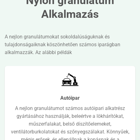
Nylon granulátum
Alkalmazás
A nejlon granulátumokat sokoldalúságuknak és
tulajdonságaiknak köszönhetően számos iparágban
alkalmazzák. Az alábbi példák
Autóipar
A nejlon granulátumot számos autóipari alkatrész
gyártásához használják, beleértve a lökhárítókat,
műszerfalakat, belső díszítőelemeket,
ventilátorburkolatokat és szőnyegszálakat. Könnyűek,
mégis erősek, és ellenállnak a kopásnak és a