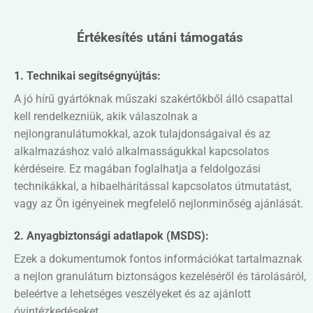
Értékesítés utáni támogatás
1.
Technikai segítségnyújtás:
A jó hírű gyártóknak műszaki szakértőkből álló csapattal
kell rendelkezniük, akik válaszolnak a
nejlongranulátumokkal, azok tulajdonságaival és az
alkalmazáshoz való alkalmasságukkal kapcsolatos
kérdéseire. Ez magában foglalhatja a feldolgozási
technikákkal, a hibaelhárítással kapcsolatos útmutatást,
vagy az Ön igényeinek megfelelő nejlonminőség ajánlását.
2. Anyagbiztonsági adatlapok (MSDS):
Ezek a dokumentumok fontos információkat tartalmaznak
a nejlon granulátum biztonságos kezeléséről és tárolásáról,
beleértve a lehetséges veszélyeket és az ajánlott
óvintézkedéseket.