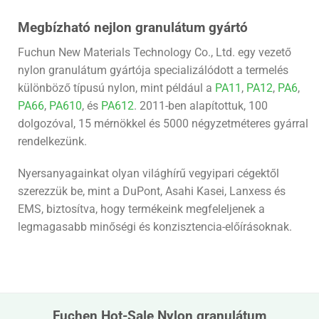
Megbízható nejlon granulátum gyártó
Fuchun New Materials Technology Co., Ltd. egy vezető
nylon granulátum gyártója specializálódott a termelés
különböző típusú nylon, mint például a
PA11
,
PA12
,
PA6
,
PA66
,
PA610
, és
PA612
. 2011-ben alapítottuk, 100
dolgozóval, 15 mérnökkel és 5000 négyzetméteres gyárral
rendelkezünk.
Nyersanyagainkat olyan világhírű vegyipari cégektől
szerezzük be, mint a DuPont, Asahi Kasei, Lanxess és
EMS, biztosítva, hogy termékeink megfeleljenek a
legmagasabb minőségi és konzisztencia-előírásoknak.
Fuchen Hot-Sale Nylon granulátum