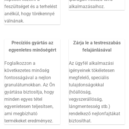
feszültséget és a terhelést
alkalmazásaihoz.
anélkül, hogy törékennyé
válnának.
Precíziós gyártás az
Zárja le a testreszabás
egyenletes minőségért
felajánlásával
Foglalkozzon a
Az ügyfél alkalmazási
következetes minőség
igényeinek tökéletesen
fontosságával a nejlon
megfelelő, speciális
granulátumokban. Az Ön
tulajdonságokkal
gyártása biztosítja, hogy
(hőállóság,
minden egyes tétel
vegyszerállóság,
egyenletesen teljesítsen,
lángmentesség stb.)
ami megbízható
rendelkező nejlonfajtákat
termékeket eredményez.
biztosíthat.