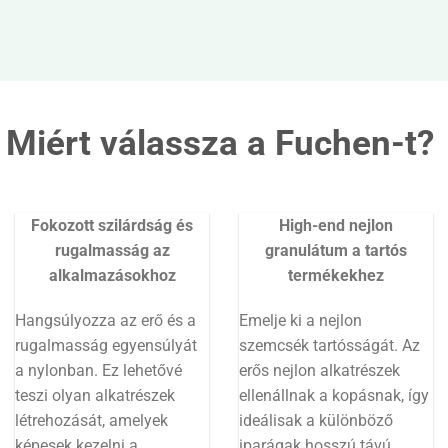
Miért válassza a Fuchen-t?
Fokozott szilárdság és
High-end nejlon
rugalmasság az
granulátum a tartós
alkalmazásokhoz
termékekhez
Hangsúlyozza az erő és a
Emelje ki a nejlon
rugalmasság egyensúlyát
szemcsék tartósságát. Az
a nylonban. Ez lehetővé
erős nejlon alkatrészek
teszi olyan alkatrészek
ellenállnak a kopásnak, így
létrehozását, amelyek
ideálisak a különböző
képesek kezelni a
iparágak hosszú távú