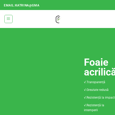
Treci
EMAIL:KATRINA@GMA
la
conținut
Foaie
acrilic
√.Transparență
√.Greutate redusă
√.Rezistență la impact
√.Rezistență la
intemperii