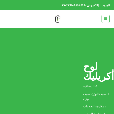
خطي
البريد الإلكتروني:KATRINA@GMA
لمحتوى
لوح
أكريليك
√ الشفافية
√ خفيف الوزن خفيف
الوزن
√ مقاومة الصدمات