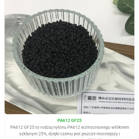
PA612 GF25
PA612 GF25 to rodzaj nylonu PA612 wzmocnionego włóknem
szklanym 25%, dzięki czemu jest jeszcze mocniejszy i