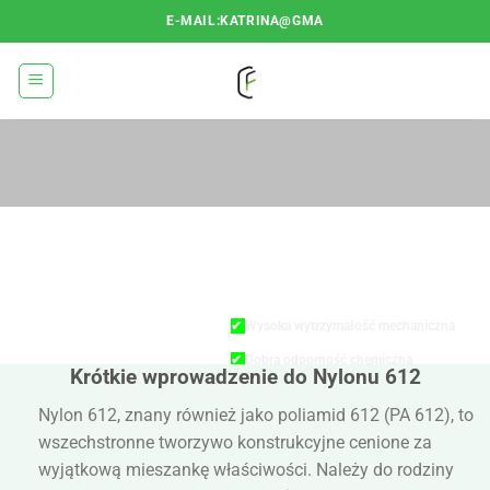
Przejdź
E-MAIL:KATRINA@GMA
do
treści
CECHY NYLONU
612
✔
Wysoka wytrzymałość mechaniczna
✔
Dobra odporność chemiczna
Krótkie wprowadzenie do Nylonu 612
✔
Doskonała odporność na ścieranie
Nylon 612, znany również jako poliamid 612 (PA 612), to
✔
Niska absorpcja wilgoci
wszechstronne tworzywo konstrukcyjne cenione za
✔
Dobry izolator elektryczny
wyjątkową mieszankę właściwości. Należy do rodziny