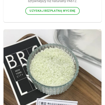
sztywniejszy niż naturalny PA612.
UZYSKAJ BEZPŁATNĄ WYCENĘ