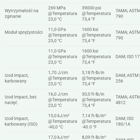
269 MPa
39000 psi
Wytrzymałość na
TAMA; ASTM
@Temperatura
@Temperatura
zginanie
790
23,0 °C
73,4 °F
11,0 GPa
1600 ksi
Moduł sprężystości
TAMA; ASTM
@Temperatura
@Temperatura
790
23,0 °C
73,4 °F
11,0 GPa
1600 ksi
@Temperatura
@Temperatura
DAM; ISO 1
23,0 °C
73,4 °F
1,70 J/cm
3,18 ft-lb/in
Izod Impact,
DAM; ASTM 
@Temperatura
@Temperatura
karbowany
256
23,0 °C
73,4 °F
16,0 J/cm
30,0 ft-lb/in
Izod Impact, bez
TAMA; ASTM
@Temperatura
@Temperatura
nacięć
4812
23,0 °C
73,4 °F
15,0 kJ/m²
7,14 ft-lb/in²
Izod Impact,
DAM; ISO
@Temperatura
@Temperatura
karbowany (ISO)
180/1A
-40,0 °C
-40.0 °F
17,0 kJ/m²
8,09 ft-lb/in²