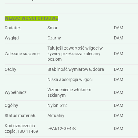
WŁAŚCIWOŚCI OPISOWE
Dodatek
Smar
DAM
Wygląd
Czarny
DAM
Tak, jeśli zawartość wilgoci w
Zalecane suszenie
żywicy przekracza zalecany
DAM
poziom
Cechy
Stabilność wymiarowa, dobra
DAM
Niska absorpcja wilgoci
DAM
Wzmocnienie włóknem
Wypełniacz
DAM
szklanym
Ogólny
Nylon 612
DAM
Status materiału
Aktualny
DAM
Kod oznaczenia
>PA612-GF43<
DAM
części, ISO 11469