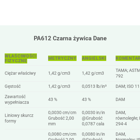
PA612 Czarna żywica Dane
WŁAŚCIWOŚCI
METRYCZNY
ANGIELSKI
KOMENTA
FIZYCZNE
TAMA; ASTM
Ciężar właściwy
1,42 g/cm3
1,42 g/cm3
792
Gęstość
1,42 g/cm3
0,0513 lb/in³
DAM; ISO 1
Zawartość
43 %
43 %
DAM
wypełniacza
0,0030 cm/cm
0,0030 in/in
DAM,
Liniowy skurcz
Grubość 2,00
@Grubość
równoległe; 
formy
mm
0,0787 cala
294-4
0,0080 cm/cm
0,0080 in/in
DAM,
Grubość 2,00
@Grubość
Normalny; I