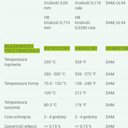
Grubość 3,00
Grubość 0,118
DAM; UL94
mm
cala
HB
HB
Grubość 0,710
Grubość
DAM; UL94
mm
0,0280 cala
WŁAŚCIWOŚCI
METRYCZNY
ANGIELSKI
KOMENTA
PRZETWARZANIA
Temperatura
290 °C
554 °F
DAM
topnienia
280 - 300 °C
536 - 572 °F
DAM
Temperatura formy
70.0 - 120 °C
158 - 248 °F
DAM
100 °C
212 °F
DAM
Temperatura
80.0 °C
176 °F
DAM
suszenia
Czas schnięcia
2 - 4 godziny
2 - 4 godziny
DAM
Zawartość wilgoci
<= 0,15 %
<= 0,15 %
DAM