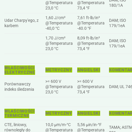
DAM; ISO
@Temperatura
@Temperatura
180/1A
23,0 °C
73,4 °F
1,60 J/cm²
7,61 ft-lb/in²
Udar Charpy'ego, z
DAM; ISO
@Temperatura
@Temperatura
karbem
179/1eA
-40,0 °C
-40.0 °F
1,70 J/cm²
8,09 ft-lb/in²
DAM; ISO
@Temperatura
@Temperatura
179/1eA
23,0 °C
73,4 °F
WŁAŚCIWOŚCI
METRYCZNY
ANGIELSKI
KOMENTA
ELEKTRYCZNE
>= 600 V
>= 600 V
Porównawczy
@Temperatura
@Temperatura
DAM; UL 74
indeks śledzenia
23,0 °C
73,4 °F
WŁAŚCIWOŚCI
METRYCZNY
ANGIELSKI
KOMENTA
TERMICZNE
CTE, liniowy,
10,0 µm/m-°C
5,56 µin/in-°F
TAMA; ASTM
równoległy do
@Temperatura
@Temperatura