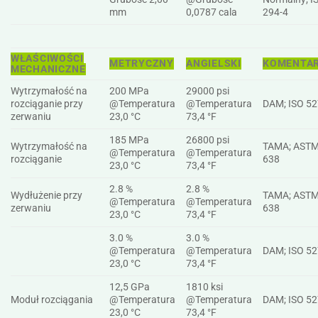
mm
0,0787 cala
294-4
WŁAŚCIWOŚCI
METRYCZNY
ANGIELSKI
KOMENTA
MECHANICZNE
Wytrzymałość na
200 MPa
29000 psi
rozciąganie przy
@Temperatura
@Temperatura
DAM; ISO 5
zerwaniu
23,0 °C
73,4 °F
185 MPa
26800 psi
Wytrzymałość na
TAMA; ASTM
@Temperatura
@Temperatura
rozciąganie
638
23,0 °C
73,4 °F
2.8 %
2.8 %
Wydłużenie przy
TAMA; ASTM
@Temperatura
@Temperatura
zerwaniu
638
23,0 °C
73,4 °F
3.0 %
3.0 %
@Temperatura
@Temperatura
DAM; ISO 5
23,0 °C
73,4 °F
12,5 GPa
1810 ksi
Moduł rozciągania
@Temperatura
@Temperatura
DAM; ISO 5
23,0 °C
73,4 °F