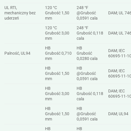
UL RTI,
120 °C
248 °F
mechaniczny bez
Grubość 1,50
@Grubość
DAM; UL 74
uderzeń
mm
0,0591 cala
120 °C
248 °F
Grubość 3,00
Grubość 0,118
DAM; UL 74
mm
cala
HB
HB
DAM; IEC
Palność, UL94
Grubość 0,710
Grubość
60695-11-1
mm
0,0280 cala
HB
HB
DAM; IEC
Grubość 1,50
@Grubość
60695-11-1
mm
0,0591 cala
HB
HB
DAM; IEC
Grubość 3,00
Grubość 0,118
60695-11-1
mm
cala
HB
HB
Grubość 1,50
@Grubość
DAM; UL94
mm
0,0591 cala
HB
HB