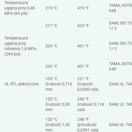
Temperatura
TAMA; ASTM
ugięcia przy 0,46
215 °C
419 °F
648
MPa (66 psi)
DAM; ISO 75
217 °C
423 °F
1/-2
Temperatura
ugięcia przy
DAM; ISO 75
205 °C
401 °F
ciśnieniu 1,8 MPa
1/-2
(264 psi)
TAMA; ASTM
205 °C
401 °F
648
105 °C
221 °F
UL RTI, elektryczne
Grubość 0,710
Grubość
DAM; UL 74
mm
0,0280 cala
120 °C
248 °F
Grubość 3,00
Grubość 0,118
DAM; UL 74
mm
cala
120 °C
248 °F
Grubość 1,50
@Grubość
DAM; UL 74
mm
0,0591 cala