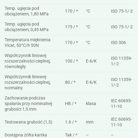
Temp. ugięcia pod
170 / *
°C
ISO 75-1/-2
obciążeniem, 1,80 MPa
Temp. ugięcia pod
175 / *
°C
ISO 75-1/-2
obciążeniem, 0,45 MPa
Temperatura mięknienia
170 / *
°C
ISO 306
Vicat, 50°C/h 50N
Współczynnik liniowej
ISO 11359-
rozszerzalności cieplnej,
100 / *
E-6/K
1/-2
równoległy
Współczynnik liniowej
ISO 11359-
rozszerzalności cieplnej,
80 / *
E-6/K
1/-2
normalny
Zachowanie podczas
IEC 60695-
spalania przy nominalnej
HB / *
klasa
11-10
grubości 1,5 mm
IEC 60695-
Testowana grubość (1,5)
1.6 / *
mm
11-10
Dostępna żółta kartka
Tak / *
–
–