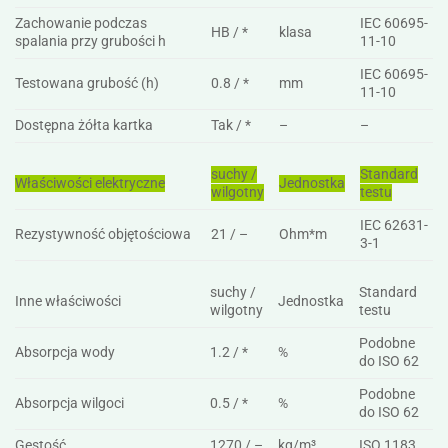
Zachowanie podczas
IEC 60695-
HB / *
klasa
spalania przy grubości h
11-10
IEC 60695-
Testowana grubość (h)
0.8 / *
mm
11-10
Dostępna żółta kartka
Tak / *
–
–
suchy /
Standard
Właściwości elektryczne
Jednostka
wilgotny
testu
IEC 62631-
Rezystywność objętościowa
21 / –
Ohm*m
3-1
suchy /
Standard
Inne właściwości
Jednostka
wilgotny
testu
Podobne
Absorpcja wody
1.2 / *
%
do ISO 62
Podobne
Absorpcja wilgoci
0.5 / *
%
do ISO 62
Gęstość
1270 / –
kg/m³
ISO 1183