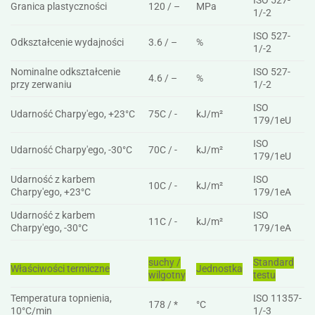
ISO 527-
Granica plastyczności
120 / –
MPa
1/-2
ISO 527-
Odkształcenie wydajności
3.6 / –
%
1/-2
Nominalne odkształcenie
ISO 527-
4.6 / –
%
przy zerwaniu
1/-2
ISO
Udarność Charpy'ego, +23°C
75C / -
kJ/m²
179/1eU
ISO
Udarność Charpy'ego, -30°C
70C / -
kJ/m²
179/1eU
Udarność z karbem
ISO
10C / -
kJ/m²
Charpy'ego, +23°C
179/1eA
Udarność z karbem
ISO
11C / -
kJ/m²
Charpy'ego, -30°C
179/1eA
suchy /
Standard
Właściwości termiczne
Jednostka
wilgotny
testu
Temperatura topnienia,
ISO 11357-
178 / *
°C
10°C/min
1/-3