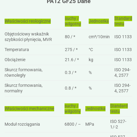
PA12 GF25 Dane
suchy /
Standard
Właściwości reologiczne
Jednostka
wilgotny
testu
Objętościowy wskaźnik
80 / *
cm³/10min
ISO 1133
szybkości płynięcia, MVR
Temperatura
275 / *
°C
ISO 1133
Obciążenie
21.6 / *
kg
ISO 1133
Skurcz formowania,
ISO 294-
0.3 / *
%
równoległy
4, 2577
Skurcz formowania,
ISO 294-
0.8 / *
%
normalny
4, 2577
suchy /
Standard
Właściwości mechaniczne
Jednostka
wilgotny
testu
ISO 527-
Moduł rozciągania
6800 / –
MPa
1/-2