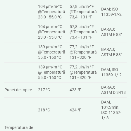
104 µm/m-°C
57,8 µin/in-°F
DAM; ISO
@Temperatură
@Temperatură
11359-1/-2
23,0 - 55,0 °C
73,4 - 131 °F
104 µm/m-°C
57,8 µin/in-°F
BARAJ;
@Temperatură
@Temperatură
ASTM E 831
23,0 - 55,0 °C
73,4 - 131 °F
139 µm/m-°C
77,2 µin/in-°F
BARAJ;
@Temperatură
@Temperatură
ASTM E 831
55.0 - 160 °C
131 - 320 °F
139 µm/m-°C
77,2 µin/in-°F
DAM; ISO
@Temperatură
@Temperatură
11359-1/-2
55.0 - 160 °C
131 - 320 °F
BARAJ;
Punct de topire
217 °C
423 °F
ASTM D 3418
DAM,
10°C/min;
218 °C
424 °F
ISO 11357-
1/-3
Temperatura de