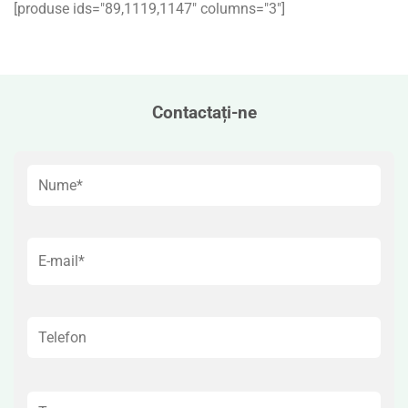
[produse ids="89,1119,1147″ columns="3″]
Contactați-ne