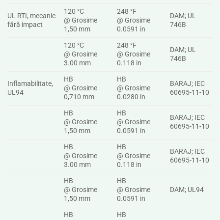
120 °C
248 °F
UL RTI, mecanic
DAM; UL
@ Grosime
@ Grosime
fără impact
746B
1,50 mm
0.0591 in
120 °C
248 °F
DAM; UL
@ Grosime
@ Grosime
746B
3.00 mm
0.118 in
HB
HB
Inflamabilitate,
BARAJ; IEC
@ Grosime
@ Grosime
UL94
60695-11-10
0,710 mm
0.0280 in
HB
HB
BARAJ; IEC
@ Grosime
@ Grosime
60695-11-10
1,50 mm
0.0591 in
HB
HB
BARAJ; IEC
@ Grosime
@ Grosime
60695-11-10
3.00 mm
0.118 in
HB
HB
@ Grosime
@ Grosime
DAM; UL94
1,50 mm
0.0591 in
HB
HB