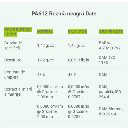
PA612 Rezină neagră Date
PROPRIETĂȚI
METRIC
ENGLEZĂ
OBSERVAȚII
FIZICE
Gravitație
BARAJ;
1,42 g/cc
1,42 g/cc
specifică
ASTM D 792
DAM; ISO
Densitate
1,42 g/cc
0,0513 lb/in³
1183
Conținut de
43 %
43 %
DAM
umplere
0,0030 cm/cm
0,0030 in/in
DAM,
Retracția liniară
@ Grosime
@ Grosime
paralelă; ISO
a matriței
2.00 mm
0.0787 in
294-4
0,0080 cm/cm
0,0080 in/in
DAM, Normal;
@ Grosime
@ Grosime
ISO 294-4
2.00 mm
0.0787 in