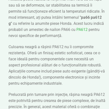
sau să se deformeze, iar stabilitatea sa termică îi
permite să funcționeze eficient la temperaturi ridicate. În
mod interesant, ați putea întâlni termenul
"pa66 pa612
g"
cu referire la anumite piese Honda. Acest lucru indică
probabil un amestec de nailon PA66 cu
PA612
pentru
nevoi specifice de performanță.
Culoarea neagră a rășinii PA612 nu îi compromite
rezistența. Oferă un finisaj estetic sofisticat, ceea ce o
face ideală pentru componentele care necesită un
aspect profesional alături de o funcționalitate robustă.
Aplicațiile comune includ piese auto exigente (gândiți-vă
dincolo de Honda!), componente electronice și incinte
pentru echipamente industriale.
Prelucrată prin turnare prin injecție, rășina neagră PA612
este potrivită pentru crearea de piese complexe, de înaltă
precizie. În general, acest material oferă o combinație