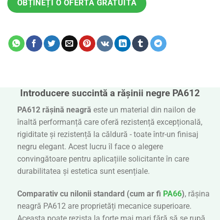
OBȚINEȚI O OFERTĂ GRATUITĂ
Introducere succintă a rășinii negre PA612
PA612 rășină neagră
este un material din nailon de
înaltă performanță care oferă rezistență excepțională,
rigiditate și rezistență la căldură - toate într-un finisaj
negru elegant. Acest lucru îl face o alegere
convingătoare pentru aplicațiile solicitante în care
durabilitatea și estetica sunt esențiale.
Comparativ cu nilonii standard (cum ar fi
PA66
)
, rășina
neagră PA612 are proprietăți mecanice superioare.
Aceasta poate rezista la forțe mai mari fără să se rupă