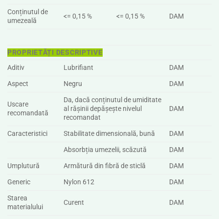
Conținutul de
<= 0,15 %
<= 0,15 %
DAM
umezeală
PROPRIETĂȚI DESCRIPTIVE
Aditiv
Lubrifiant
DAM
Aspect
Negru
DAM
Da, dacă conținutul de umiditate
Uscare
al rășinii depășește nivelul
DAM
recomandată
recomandat
Caracteristici
Stabilitate dimensională, bună
DAM
Absorbția umezelii, scăzută
DAM
Umplutură
Armătură din fibră de sticlă
DAM
Generic
Nylon 612
DAM
Starea
Curent
DAM
materialului