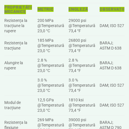
PROPRIETĂȚI
METRIC
ENGLEZĂ
OBSERVAȚII
MECANICE
Rezistența la
200 MPa
29000 psi
tracțiune la
@Temperatură
@Temperatură
DAM; ISO 527
rupere
23,0 °C
73,4 °F
185 MPa
26800 psi
Rezistența la
BARAJ;
@Temperatură
@Temperatură
tracțiune
ASTM D 638
23,0 °C
73,4 °F
2.8 %
2.8 %
Alungire la
BARAJ;
@Temperatură
@Temperatură
rupere
ASTM D 638
23,0 °C
73,4 °F
3.0 %
3.0 %
@Temperatură
@Temperatură
DAM; ISO 527
23,0 °C
73,4 °F
12,5 GPa
1810 ksi
Modul de
@Temperatură
@Temperatură
DAM; ISO 527
tracțiune
23,0 °C
73,4 °F
269 MPa
39000 psi
Rezistența la
BARAJ;
@Temperatură
@Temperatură
flexiune
ASTM D 790