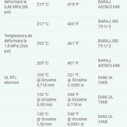
deformare la
BARAJ;
215 °C
419 °F
0,46 MPa (66
ASTM D 648
psi)
BARAJ; ISO
217 °C
423 °F
75-1/-2
Temperatura de
deformare la
BARAJ; ISO
205 °C
401 °F
1,8 MPa (264
75-1/-2
psi)
BARAJ;
205 °C
401 °F
ASTM D 648
105 °C
221 °F
UL RTI,
DAM; UL
@ Grosime
@ Grosime
electrice
746B
0,710 mm
0.0280 in
120 °C
248 °F
DAM; UL
@ Grosime
@ Grosime
746B
3.00 mm
0.118 in
120 °C
248 °F
DAM; UL
@ Grosime
@ Grosime
746B
1,50 mm
0.0591 in