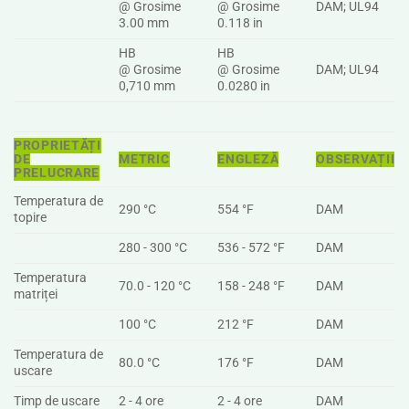
@ Grosime
@ Grosime
DAM; UL94
3.00 mm
0.118 in
HB
HB
@ Grosime
@ Grosime
DAM; UL94
0,710 mm
0.0280 in
PROPRIETĂȚI
DE
METRIC
ENGLEZĂ
OBSERVAȚII
PRELUCRARE
Temperatura de
290 °C
554 °F
DAM
topire
280 - 300 °C
536 - 572 °F
DAM
Temperatura
70.0 - 120 °C
158 - 248 °F
DAM
matriței
100 °C
212 °F
DAM
Temperatura de
80.0 °C
176 °F
DAM
uscare
Timp de uscare
2 - 4 ore
2 - 4 ore
DAM