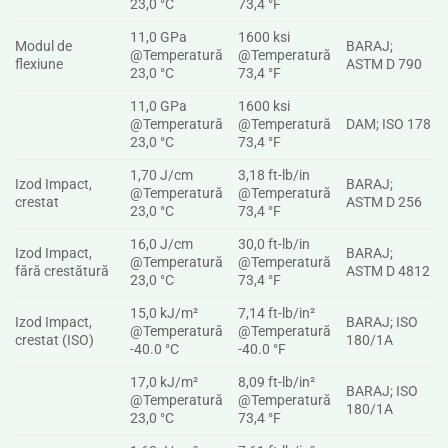
23,0 °C
73,4 °F
11,0 GPa
1600 ksi
Modul de
BARAJ;
@Temperatură
@Temperatură
flexiune
ASTM D 790
23,0 °C
73,4 °F
11,0 GPa
1600 ksi
@Temperatură
@Temperatură
DAM; ISO 178
23,0 °C
73,4 °F
1,70 J/cm
3,18 ft-lb/in
Izod Impact,
BARAJ;
@Temperatură
@Temperatură
crestat
ASTM D 256
23,0 °C
73,4 °F
16,0 J/cm
30,0 ft-lb/in
Izod Impact,
BARAJ;
@Temperatură
@Temperatură
fără crestătură
ASTM D 4812
23,0 °C
73,4 °F
15,0 kJ/m²
7,14 ft-lb/in²
Izod Impact,
BARAJ; ISO
@Temperatură
@Temperatură
crestat (ISO)
180/1A
-40.0 °C
-40.0 °F
17,0 kJ/m²
8,09 ft-lb/in²
BARAJ; ISO
@Temperatură
@Temperatură
180/1A
23,0 °C
73,4 °F