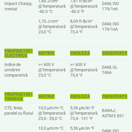
1,60 J/cm²
7,61 ft-lb/in²
Impact Charpy,
DAM; ISO
@Temperatură
@Temperatură
crestat
179/1eA
-40.0 °C
-40.0 °F
1,70 J/cm²
8,09 ft-lb/in²
DAM; ISO
@Temperatură
@Temperatură
179/1eA
23,0 °C
73,4 °F
PROPRIETĂȚI
METRIC
ENGLEZĂ
OBSERVAȚII
ELECTRICE
Indice de
>= 600 V
>= 600 V
DAM; UL
urmărire
@Temperatură
@Temperatură
746A
comparativă
23,0 °C
73,4 °F
PROPRIETĂȚI
METRIC
ENGLEZĂ
OBSERVAȚII
TERMICE
CTE, liniar,
10,0 µm/m-°C
5,56 µin/in-°F
BARAJ;
paralel cu fluxul
@Temperatură
@Temperatură
ASTM E 831
23,0 - 55,0 °C
73,4 - 131 °F
10,0 µm/m-°C
5,56 µin/in-°F
DAM; ISO