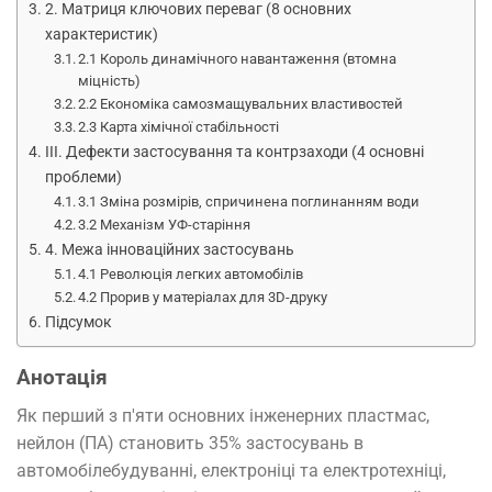
2. Матриця ключових переваг (8 основних
характеристик)
2.1 Король динамічного навантаження (втомна
міцність)
2.2 Економіка самозмащувальних властивостей
2.3 Карта хімічної стабільності
III. Дефекти застосування та контрзаходи (4 основні
проблеми)
3.1 Зміна розмірів, спричинена поглинанням води
3.2 Механізм УФ-старіння
4. Межа інноваційних застосувань
4.1 Революція легких автомобілів
4.2 Прорив у матеріалах для 3D-друку
Підсумок
Анотація
Як перший з п'яти основних інженерних пластмас,
нейлон (ПА) становить 35% застосувань в
автомобілебудуванні, електроніці та електротехніці,