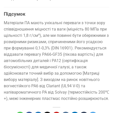
Підсумок
Матеріали ПА мають унікальні переваги з точки зору
співвідношення міцності та ваги (міцність 80 МПа при
щільності 1,8 г/см³), але ми повинні бути обережними з
розмірними ризиками, спричиненими його усадкою
при формуванні 0,1-0,3% (DIN 16901). Рекомендується
віддавати перевагу PA66-GF35 (пікова вартість) для
автомобільних деталей і PA12 (сертифікація
біосумісності) для медичної галузі, а також
здійснювати точний вибір за допомогою [Матриці
вибору матеріалу]. З виходом на ринок новітнього
вогнестійкого PA6 від Clariant (UL94 V-0) та
напівароматичного PA від Solvay (термостійкість 200℃
+), межі інженерних пластмас постійно розширюються.