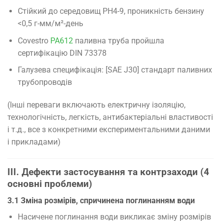
Стійкий до середовищ PH4-9, проникність бензину
<0,5 г-мм/м²-день
Covestro
PA612
паливна труба пройшла
сертифікацію DIN 73378
Галузева специфікація: [SAE J30] стандарт паливних
трубопроводів
(Інші переваги включають електричну ізоляцію,
технологічність, легкість, антибактеріальні властивості
і т.д., все з конкретними експериментальними даними
і прикладами)
III. Дефекти застосування та контрзаходи (4
основні проблеми)
3.1 Зміна розмірів, спричинена поглинанням води
Насичене поглинання води викликає зміну розмірів