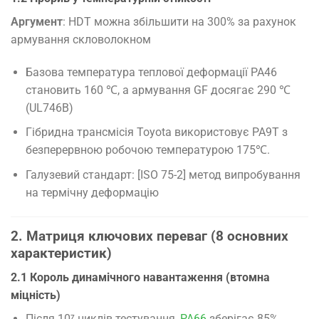
Аргумент
: HDT можна збільшити на 300% за рахунок
армування скловолокном
Базова температура теплової деформації PA46
становить 160 ℃, а армування GF досягає 290 ℃
(UL746B)
Гібридна трансмісія Toyota використовує PA9T з
безперервною робочою температурою 175℃.
Галузевий стандарт: [ISO 75-2] метод випробування
на термічну деформацію
2. Матриця ключових переваг (8 основних
характеристик)
2.1 Король динамічного навантаження (втомна
міцність)
Після 10⁷ циклів тестування,
PA66
зберігає 85%