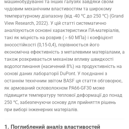
машинобудуванні та інших галузях завдяки своїм
чудовим механічним властивостям та широкому
температурному діапазону (від -40 ℃ до 250 ℃) (Grand
View Research, 2022). У цій статті систематично
аналізуються основні характеристики ПА-матеріалів,
такі як міцність на розрив (＞60 МПа) і коефіцієнт
зносостійкості (0,15-0,4), порівнюється його
економічна ефективність з металевими матеріалами, а
також розкривається механізм впливу швидкості
водопоглинання (насичений 8%) на продуктивність на
основі даних лабораторії DuPont. У поєднанні з
останнім технічним звітом BASF ця стаття обговорює,
як армований скловолокном PA66-GF30 може
підвищити температуру теплової деформації до понад
250 ℃, забезпечуючи основу для прийняття рішень
при виборі інженерних матеріалів.
1. Поглиблений аналіз властивостей