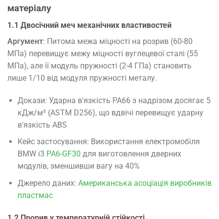
матеріалу
1.1 Двосічний меч механічних властивостей
Аргумент
: Питома межа міцності на розрив (60-80
МПа) перевищує межу міцності вуглецевої сталі (55
МПа), але її модуль пружності (2-4 ГПа) становить
лише 1/10 від модуля пружності металу.
Докази: Ударна в'язкість PA66 з надрізом досягає 5
кДж/м² (ASTM D256), що вдвічі перевищує ударну
в'язкість ABS
Кейс застосування: Використання електромобіля
BMW i3
PA6-GF30
для виготовлення дверних
модулів, зменшивши вагу на 40%
Джерело даних:
Американська асоціація виробників
пластмас
1.2 Прорив у температурній стійкості