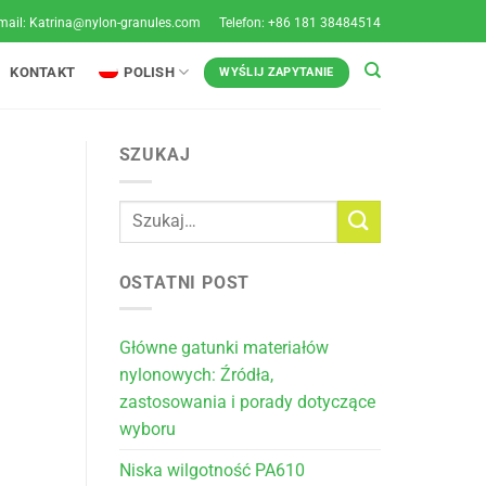
mail:
Katrina@nylon-granules.com
Telefon: +86 181 38484514
KONTAKT
POLISH
WYŚLIJ ZAPYTANIE
SZUKAJ
OSTATNI POST
Główne gatunki materiałów
nylonowych: Źródła,
zastosowania i porady dotyczące
wyboru
Niska wilgotność PA610