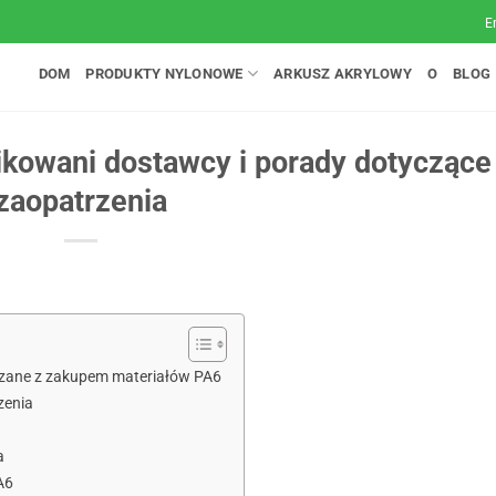
E
DOM
PRODUKTY NYLONOWE
ARKUSZ AKRYLOWY
O
BLOG
ikowani dostawcy i porady dotyczące
zaopatrzenia
iązane z zakupem materiałów PA6
zenia
a
A6