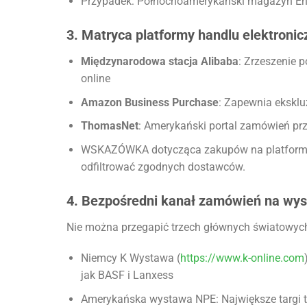
Przypadek: Północnoamerykański magazyn En
3. Matryca platformy handlu elektroni
Międzynarodowa stacja Alibaba
: Zrzeszenie 
online
Amazon Business Purchase
: Zapewnia eksklu
ThomasNet
: Amerykański portal zamówień pr
WSKAZÓWKA dotycząca zakupów na platformie: 
odfiltrować zgodnych dostawców.
4. Bezpośredni kanał zamówień na wy
Nie można przegapić trzech głównych światowyc
Niemcy K Wystawa (
https://www.k-online.com
jak BASF i Lanxess
Amerykańska wystawa NPE: Największe targi 