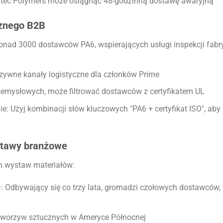
tec Polymers może osiągnąć 48-godzinną dostawę awaryjną
cznego B2B
ponad 3000 dostawców PA6, wspierających usługi inspekcji fabr
zywne kanały logistyczne dla członków Prime
zemysłowych, może filtrować dostawców z certyfikatem UL
Użyj kombinacji słów kluczowych "PA6 + certyfikat ISO", aby
stawy branżowe
h wystaw materiałów:
): Odbywający się co trzy lata, gromadzi czołowych dostawców, 
tworzyw sztucznych w Ameryce Północnej