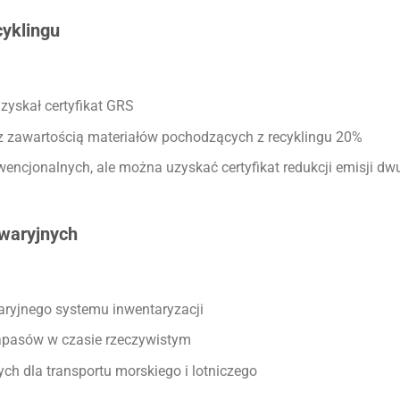
cyklingu
yskał certyfikat GRS
 zawartością materiałów pochodzących z recyklingu 20%
encjonalnych, ale można uzyskać certyfikat redukcji emisji dw
waryjnych
waryjnego systemu inwentaryzacji
apasów w czasie rzeczywistym
h dla transportu morskiego i lotniczego