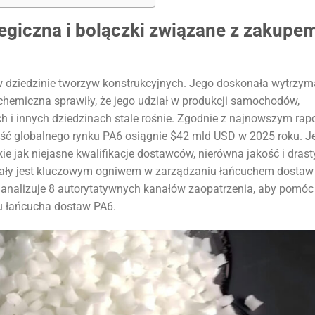
egiczna i bolączki związane z zakupe
 dziedzinie tworzyw konstrukcyjnych. Jego doskonała wytrzym
chemiczna sprawiły, że jego udział w produkcji samochodów,
 i innych dziedzinach stale rośnie. Zgodnie z najnowszym rap
kość globalnego rynku PA6 osiągnie $42 mld USD w 2025 roku. 
ie jak niejasne kwalifikacje dostawców, nierówna jakość i dras
riały jest kluczowym ogniwem w zarządzaniu łańcuchem dostaw
ie analizuje 8 autorytatywnych kanałów zaopatrzenia, aby pomóc
u łańcucha dostaw PA6.