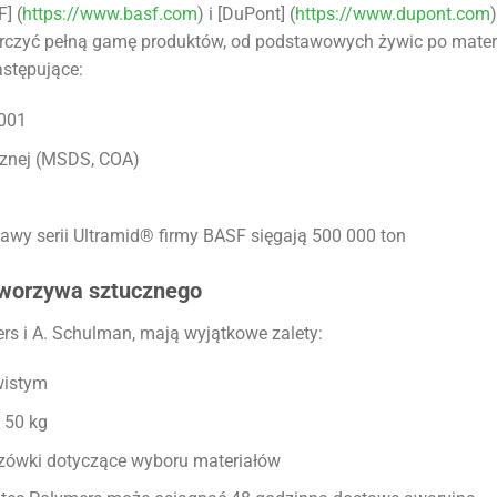
] (
https://www.basf.com
) i [DuPont] (
https://www.dupont.com
)
tarczyć pełną gamę produktów, od podstawowych żywic po mater
stępujące:
9001
cznej (MSDS, COA)
wy serii Ultramid® firmy BASF sięgają 500 000 ton
 tworzywa sztucznego
ers i A. Schulman, mają wyjątkowe zalety:
wistym
 50 kg
zówki dotyczące wyboru materiałów