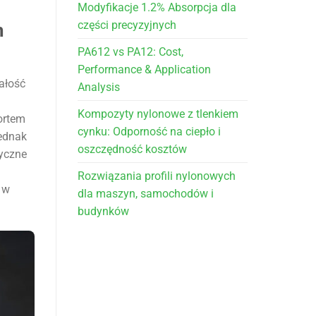
Modyfikacje 1.2% Absorpcja dla
części precyzyjnych
m
PA612 vs PA12: Cost,
Performance & Application
ałość
Analysis
Kompozyty nylonowe z tlenkiem
ortem
cynku: Odporność na ciepło i
Jednak
oszczędność kosztów
tyczne
Rozwiązania profili nylonowych
 w
dla maszyn, samochodów i
budynków