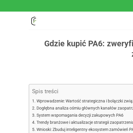
Przejdź
do
treści
Gdzie kupić PA6: zweryf
Spis treści
Wprowadzenie: Wartość strategiczna i bolączki zw
Dogłębna analiza ośmiu głównych kanałów zaopatr
System wspomagania decyzji zakupowych PA6
Trendy branżowe i aktualizacje strategii zaopatrzeni
Wnioski: Zbuduj inteligentny ekosystem zamówień P