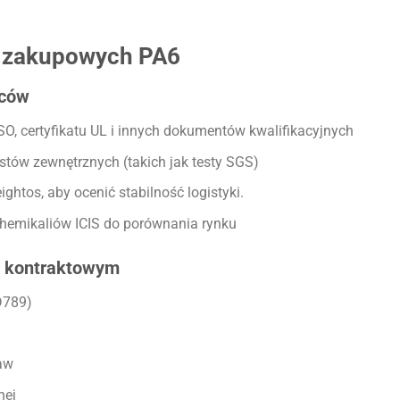
 zakupowych PA6
wców
 ISO, certyfikatu UL i innych dokumentów kwalifikacyjnych
stów zewnętrznych (takich jak testy SGS)
ightos, aby ocenić stabilność logistyki.
chemikaliów ICIS do porównania rynku
m kontraktowym
D789)
aw
nej