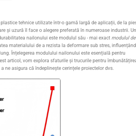
plastice tehnice utilizate într-o gamă largă de aplicații, de la pi
care și uzură îl face o alegere preferată în numeroase industrii. U
 durabilitatea nailonului este modulul său - mai exact
modulul de
atea materialului de a rezista la deformare sub stres, influențând
n lung. Înțelegerea modulului nailonului este esențială pentru
acest articol, vom explora sfaturile și trucurile pentru îmbunătățire
a ne asigura că îndeplinește cerințele proiectelor dvs.