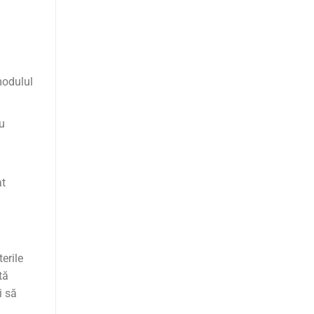
modulul
u
at
erile
tă
i să