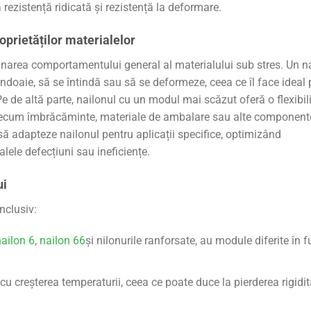
ă rezistență ridicată și rezistență la deformare.
prietăților materialelor
minarea comportamentului general al materialului sub stres. Un n
îndoaie, să se întindă sau să se deformeze, ceea ce îl face ideal 
e de altă parte, nailonul cu un modul mai scăzut oferă o flexibil
precum îmbrăcăminte, materiale de ambalare sau alte component
 să adapteze nailonul pentru aplicații specifice, optimizând
ele defecțiuni sau ineficiențe.
ui
nclusiv:
ailon 6
,
nailon 66
și nilonurile ranforsate, au module diferite în f
 creșterea temperaturii, ceea ce poate duce la pierderea rigidită