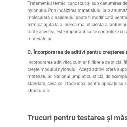
Tratamentul termic, cunoscut și sub denumirea d
nylonului. Prin încălzirea materialului la o anumit
moleculară a nailonului poate fi modificată pentru 
termică ajută la alinierea mai eficientă a lanțurilo
toate acestea, este important să se controleze cu 
materialului.
C. Încorporarea de aditivi pentru creșterea r
Încorporarea aditivilor, cum ar fi fibrele de sticlă,
crește modulul nylonului. Acești aditivi oferă supo
materialului. Nailonul umplut cu sticlă, de exemp
standard, ceea ce îl face ideal pentru aplicații cu 
structurale.
Trucuri pentru testarea și mă