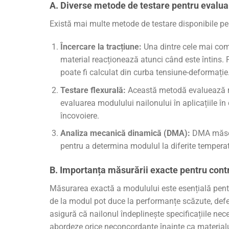
A. Diverse metode de testare pentru evalu
Există mai multe metode de testare disponibile pe
Încercare la tracțiune:
Una dintre cele mai com
material reacționează atunci când este întins. 
poate fi calculat din curba tensiune-deformație
Testare flexurală:
Această metodă evaluează răs
evaluarea modulului nailonului în aplicațiile în
încovoiere.
Analiza mecanică dinamică (DMA):
DMA măsoară
pentru a determina modulul la diferite temperatu
B. Importanța măsurării exacte pentru contro
Măsurarea exactă a modulului este esențială pentru
de la modul pot duce la performanțe scăzute, defe
asigură că nailonul îndeplinește specificațiile nece
abordeze orice neconcordanțe înainte ca materialul 