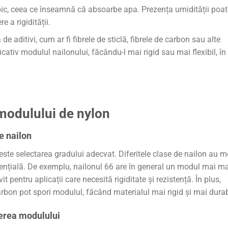
ic, ceea ce înseamnă că absoarbe apa. Prezența umidității poat
 a rigidității.
de aditivi, cum ar fi fibrele de sticlă, fibrele de carbon sau alte
ativ modulul nailonului, făcându-l mai rigid sau mai flexibil, în
modulului de nylon
e nailon
este selectarea gradului adecvat. Diferitele clase de nailon au 
e esențială. De exemplu, nailonul 66 are în general un modul mai ma
t pentru aplicații care necesită rigiditate și rezistență. În plus,
 carbon pot spori modulul, făcând materialul mai rigid și mai durab
terea modulului