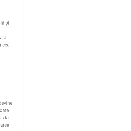
lă și
tă a
a cea
devine
poate
us la
tarea