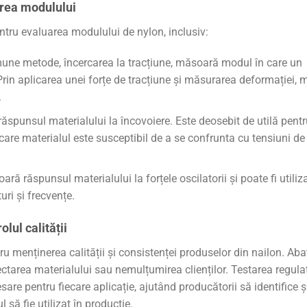
area modulului
ntru evaluarea modulului de nylon, inclusiv:
une metode, încercarea la tracțiune, măsoară modul în care un
Prin aplicarea unei forțe de tracțiune și măsurarea deformației, 
.
punsul materialului la încovoiere. Este deosebit de utilă pentr
 care materialul este susceptibil de a se confrunta cu tensiuni de
 răspunsul materialului la forțele oscilatorii și poate fi utiliz
ri și frecvențe.
lul calității
 menținerea calității și consistenței produselor din nailon. Abat
ctarea materialului sau nemulțumirea clienților. Testarea regula
sare pentru fiecare aplicație, ajutând producătorii să identifice ș
să fie utilizat în producție.