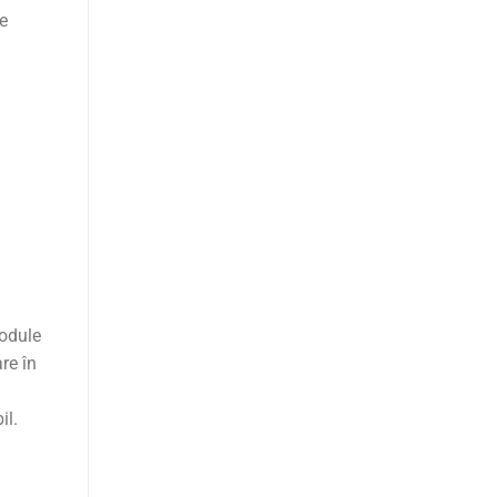
e
module
re în
il.