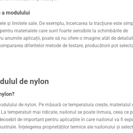
e a modulului
le și limitele sale. De exemplu, încercarea la tracțiune este simp
 pentru materialele care sunt foarte sensibile la schimbările de
tru anumite aplicații, poate să nu ofere o imagine atât de detalia
 compararea diferitelor metode de testare, producătorii pot select
dulul de nylon
nylon?
dulului de nylon. Pe măsură ce temperatura crește, materialul 
 La temperaturi mai ridicate, nailonul se poate înmuia, ceea ce 
osebit de important pentru aplicațiile în care nailonul va fi exp
ustriale. Înțelegerea proprietăților termice ale nailonului și selec