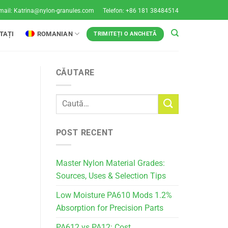
mail:
Katrina@nylon-granules.com
Telefon: +86 181 38484514
TAȚI
ROMANIAN
TRIMITEȚI O ANCHETĂ
CĂUTARE
POST RECENT
Master Nylon Material Grades:
Sources, Uses & Selection Tips
Low Moisture PA610 Mods 1.2%
Absorption for Precision Parts
PA612 vs PA12: Cost,