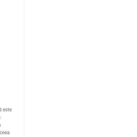
d este
n
a
 ceea