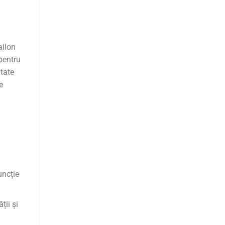
ailon
pentru
itate
e
uncție
ții și