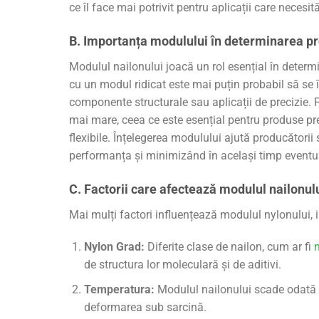
ce îl face mai potrivit pentru aplicații care necesit
B. Importanța modulului în determinarea pro
Modulul nailonului joacă un rol esențial în deter
cu un modul ridicat este mai puțin probabil să se 
componente structurale sau aplicații de precizie. P
mai mare, ceea ce este esențial pentru produse 
flexibile. Înțelegerea modulului ajută producătorii
performanța și minimizând în același timp eventual
C. Factorii care afectează modulul nailonul
Mai mulți factori influențează modulul nylonului, i
Nylon Grad:
Diferite clase de nailon, cum ar fi
n
de structura lor moleculară și de aditivi.
Temperatura:
Modulul nailonului scade odată cu
deformarea sub sarcină.