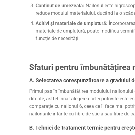
Conținut de umezeală:
Nailonul este higroscop
reduce modulul materialului, ducând la o scădere
Aditivi și materiale de umplutură:
Încorporarea 
materiale de umplutură, poate modifica semnific
funcție de necesități.
Sfaturi pentru îmbunătățirea 
A. Selectarea corespunzătoare a gradului d
Primul pas în îmbunătățirea modulului nailonului 
diferite, astfel încât alegerea celei potrivite est
comparație cu nailonul 6, ceea ce îl face mai potrivi
nailonurile întărite cu fibre de sticlă sau fibre de
B. Tehnici de tratament termic pentru creș