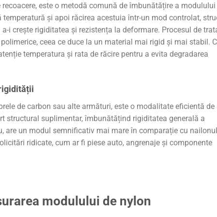
e recoacere, este o metodă comună de îmbunătățire a modulului
ă temperatură și apoi răcirea acestuia într-un mod controlat, stru
a-i crește rigiditatea și rezistența la deformare. Procesul de trat
r polimerice, ceea ce duce la un material mai rigid și mai stabil. 
atenție temperatura și rata de răcire pentru a evita degradarea
igidității
 fibrele de carbon sau alte armături, este o modalitate eficientă de
rt structural suplimentar, îmbunătățind rigiditatea generală a
lu, are un modul semnificativ mai mare în comparație cu nailonu
solicitări ridicate, cum ar fi piese auto, angrenaje și componente
surarea modulului de nylon