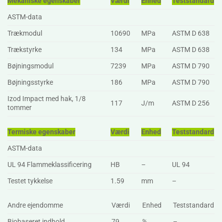
Mekaniske egenskaber
Værdi
Enhed
Teststandard
ASTM-data
Trækmodul
10690
MPa
ASTM D 638
Trækstyrke
134
MPa
ASTM D 638
Bøjningsmodul
7239
MPa
ASTM D 790
Bøjningsstyrke
186
MPa
ASTM D 790
Izod Impact med hak, 1/8
117
J/m
ASTM D 256
tommer
Termiske egenskaber
Værdi
Enhed
Teststandard
ASTM-data
UL 94 Flammeklassificering
HB
–
UL 94
Testet tykkelse
1.59
mm
–
Andre ejendomme
Værdi
Enhed
Teststandard
Biobaseret indhold
79
%
–