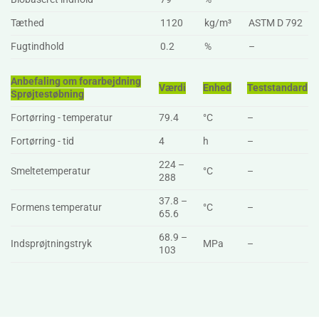
Tæthed
1120
kg/m³
ASTM D 792
Fugtindhold
0.2
%
–
Anbefaling om forarbejdning
Værdi
Enhed
Teststandard
Sprøjtestøbning
Fortørring - temperatur
79.4
°C
–
Fortørring - tid
4
h
–
224 –
Smeltetemperatur
°C
–
288
37.8 –
Formens temperatur
°C
–
65.6
68.9 –
Indsprøjtningstryk
MPa
–
103