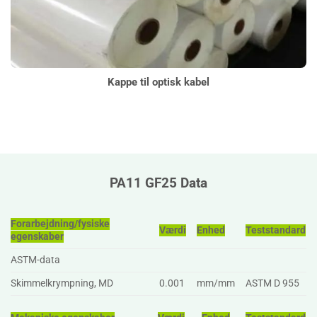
Kappe til optisk kabel
PA11 GF25 Data
Forarbejdning/fysiske
Værdi
Enhed
Teststandard
egenskaber
ASTM-data
Skimmelkrympning, MD
0.001
mm/mm
ASTM D 955